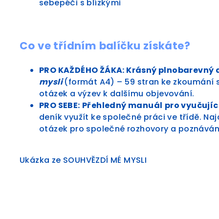
sebepéči s blízkými
Co ve třídním balíčku získáte?
PRO KAŽDÉHO ŽÁKA: Krásný plnobarevný d
mysli
(formát A4)
–⁠
59 stran ke zkoumání 
otázek a výzev k dalšímu objevování.
PRO SEBE:
Přehledný manuál
pro vyučujíc
deník využít ke společné práci ve třídě. Na
otázek pro společné rozhovory a poznávání
Ukázka ze SOUHVĚZDÍ MÉ MYSLI