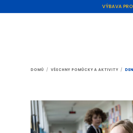
VÝBAVA PRO 
Přejít
na
obsah
DOMŮ
/
VŠECHNY POMŮCKY A AKTIVITY
/
DEN