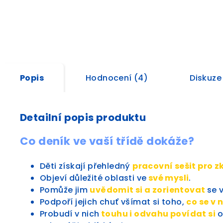
Popis
Hodnocení (4)
Diskuze
Detailní popis produktu
Co deník ve vaší třídě dokáže?
Děti získají přehledný
pracovní sešit pro 
Objeví důležité oblasti ve
své mysli
.
Pomůže jim
uvědomit si a zorientovat
se 
Podpoří jejich chuť všímat si toho,
co se v 
Probudí v nich
touhu i odvahu povídat si
o