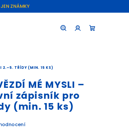
Ž JEN ZNÁMKY
Hledat
Přihlášení
Nákupní
košík
2.–5. TŘÍDY (MIN. 15 KS)
ĚZDÍ MÉ MYSLI –
vní zápisník pro
ídy (min. 15 ks)
 hodnocení