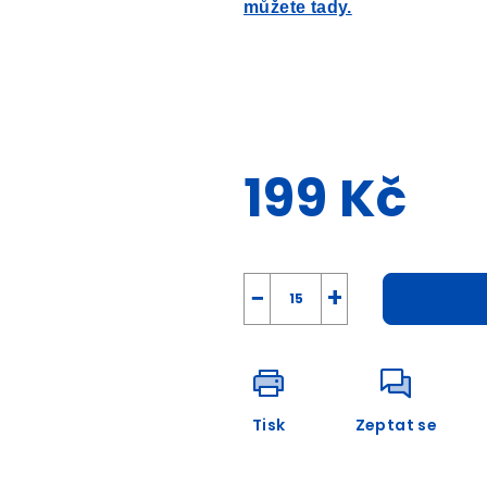
můžete tady.
199 Kč
Měrná
cena:
−
+
Tisk
Zeptat se