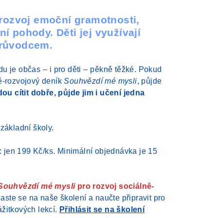
 rozvoj emoční gramotnosti,
í pohody. Děti jej využívají
průvodcem.
du je občas
–⁠
i pro děti
–⁠
pěkně těžké. Pokud
ě-rozvojový deník
Souhvězdí mé mysli
, půjde
ou cítit dobře, půjde jim i učení jedna
d základní školy.
:
jen 199 Kč/ks. Minimální objednávka je 15
Souhvězdí mé mysli
pro rozvoj sociálně-
laste se na naše školení a naučte připravit pro
žitkových lekcí.
Přihlásit se na školení