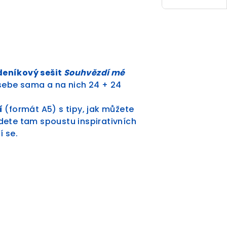
eníkový sešit
Souhvězdí mé
sebe sama a na nich 24 + 24
í
(formát A5) s tipy, jak můžete
jdete tam spoustu inspirativních
 se.