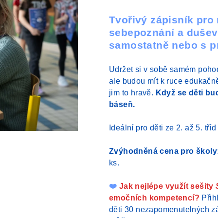
hodnocení
produktu
Tvořivý zápisník pro
je
sebepoznání a duševn
5,0
samostatně nebo s 
z
5
Udržet si v sobě samém poho
hvězdiček.
ale budou mít k ruce edukačn
jim to hravě.
Když se děti bud
báseň.
Ideální pro děti ze 2. až 5. tří
Zvýhodněná cena pro školy
ks.
❤️
Jak nejlépe využít sešity
emočních kompetencí?
Přih
děti 30 nezapomenutelných zá