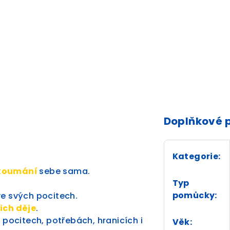
Doplňkové 
Kategorie
:
zkoumání
sebe sama.
Typ
pomůcky
:
ve svých pocitech.
nich děje
.
 pocitech, potřebách, hranicích i
Věk
: