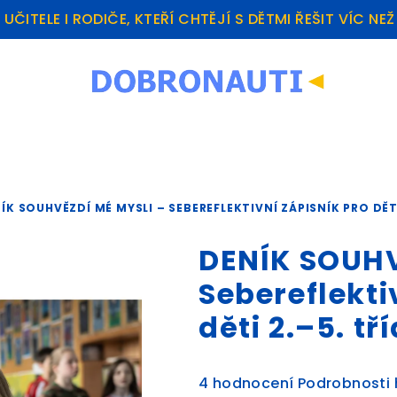
UČITELE I RODIČE, KTEŘÍ CHTĚJÍ S DĚTMI ŘEŠIT VÍC NE
ÍK SOUHVĚZDÍ MÉ MYSLI – SEBEREFLEKTIVNÍ ZÁPISNÍK PRO DĚTI 
DENÍK SOUHV
Sebereflekti
děti 2.–5. tř
Průměrné
4 hodnocení
Podrobnosti