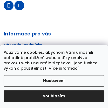
í
Informace pro vás
Obchodní podmínky
Podmínky ochrany osobních údajů
Používáme cookies, abychom Vám umožnili
Zjistěte o Dobronautech více
pohodlné prohlížení webu a díky analýze
provozu webu neustále zlepšovali jeho funkce,
výkon a použitelnost.
Více informací
Copyright 2026
DBRN edu
. Všechna práva vyhrazena.
Nastavení
Vytvořil Shoptet
Souhlasím